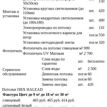
150
50х50см)
Установка круглых светильников (до
шт.
420
Монтаж и
110мм)
установка
Установка квадратных светильников
шт.
490
(до 180х180)
Электропроводка по потолку
шт.
110
Установка потолочного карниза для
пог.м
550
штор
Установка светодиодной ленты
пог.м
320
Фотопечать на потолке глянцевая
м²
999
Фотопечать
Фотопечать UV Матовая
м²
2 700
Слив воды по
шт.
бесплатно
гарантии
Слив воды
м²
2 500
Сервисное
обслуживание
Демонтаж потолка
пог.м
60
Замена потолка
пог.м
60
Замена люстры
шт.
420
Потолки ПВХ
HALEAD
Фактура
Цвет
до
9 м²
до
18 м²
от
30 м²
глянцевый
465 руб.
465 руб.
414 руб.
сатиновый
белый