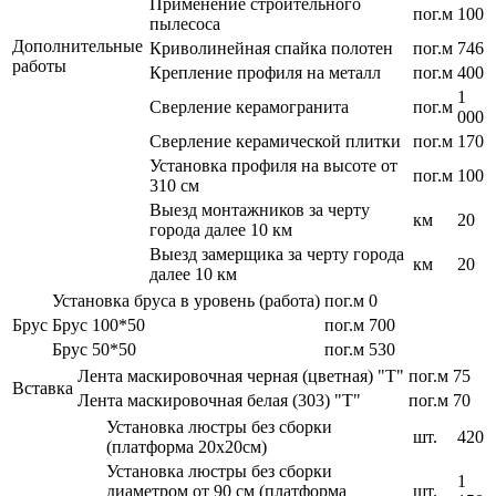
Применение строительного
пог.м
100
пылесоса
Дополнительные
Криволинейная спайка полотен
пог.м
746
работы
Крепление профиля на металл
пог.м
400
1
Сверление керамогранита
пог.м
000
Сверление керамической плитки
пог.м
170
Установка профиля на высоте от
пог.м
100
310 см
Выезд монтажников за черту
км
20
города далее 10 км
Выезд замерщика за черту города
км
20
далее 10 км
Установка бруса в уровень (работа)
пог.м
0
Брус
Брус 100*50
пог.м
700
Брус 50*50
пог.м
530
Лента маскировочная черная (цветная) "T"
пог.м
75
Вставка
Лента маскировочная белая (303) "T"
пог.м
70
Установка люстры без сборки
шт.
420
(платформа 20х20см)
Установка люстры без сборки
1
диаметром от 90 см (платформа
шт.