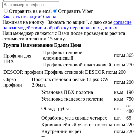
Отправить на e-emal
Отправить Viber
Заказать по акции
Отмена
Нажимая на кнопку "Заказать по акции", я даю своё
согласие
на взаимодействие и обработку персональных данных
Наш менеджер свяжется с Вами после проведения расчета
стоимости в течении 15 минут.
Группа
Наименование
Ед.изм
Цена
Профиль стеновой
пог.м
365
Профили для
алюминиевый
ПВХ
Профиль стеновой пластиковый
пог.м
270
DESCOR профили
Профиль стеновой DESCOR
пог.м
200
Clipso
Профиль стеновой белый Clipso CW -
пог.м
200
профили
2.0м.п.
Установка ПВХ полотна
кв.м
190
Установка тканевого полотна
кв.м
750
от
Обвод трубы
шт.
480
Обработка угла свыше четырех
шт.
65
Криволинейный участок полотна
пог.м
220
Внутренний вырез
пог.м
220