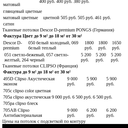
400 руб.
400 руб.
380 руб.
матовый
глянцевый цветные
матовый цветные
цветной
505 руб.
505 руб.
461 руб.
сатин
Тканевые потолки
Descor D-premium PONGS (Германия)
Фактура
Цвет
до
9 м²
до
18 м²
от
30 м²
Descor D-
050 белый холодный, 069
1800
1800
1650
premium
белый теплый
руб.
руб.
руб.
051 светло-бежевый, 057 светло-
5 200
5 200
5 200
желтый, 264 черный
руб.
руб.
руб.
Тканевые потолки
CLIPSO (Франция)
Фактура
до
9 м²
до
18 м²
от
30 м²
495D Clipso Акустическая
9 000
5 900
5 900
эконом
руб.
руб.
руб.
705с clipso color цветная
705a clipso акустическая
9 000 руб.
6 500 руб.
6 500 руб.
705pa clipso блеск
705AB Clipso
9 000
6 200
6 200
Антибактериальная
руб.
руб.
руб.
Цены на потолок с подсветкой по контуру