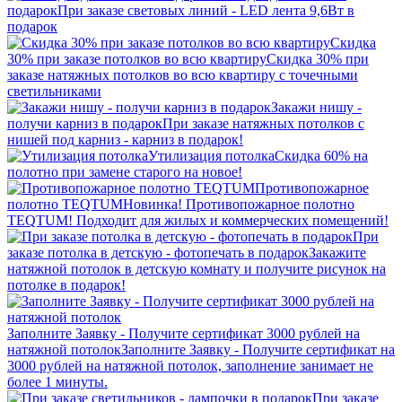
подарок
При заказе световых линий - LED лента 9,6Вт в
подарок
Скидка
30% при заказе потолков во всю квартиру
Скидка 30% при
заказе натяжных потолков во всю квартиру с точечными
светильниками
Закажи нишу -
получи карниз в подарок
При заказе натяжных потолков с
нишей под карниз - карниз в подарок!
Утилизация потолка
Скидка 60% на
полотно при замене старого на новое!
Противопожарное
полотно TEQTUM
Новинка! Противопожарное полотно
TEQTUM! Подходит для жилых и коммерческих помещений!
При
заказе потолка в детскую - фотопечать в подарок
Закажите
натяжной потолок в детскую комнату и получите рисунок на
потолке в подарок!
Заполните Заявку - Получите сертификат 3000 рублей на
натяжной потолок
Заполните Заявку - Получите сертификат на
3000 рублей на натяжной потолок, заполнение занимает не
более 1 минуты.
При заказе