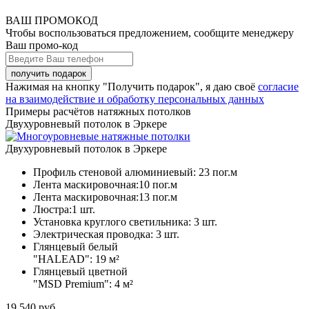
ВАШ ПРОМОКОД
Чтобы воспользоваться предложением, сообщите менеджеру
Ваш промо-код
Нажимая на кнопку "Получить подарок", я даю своё
согласие
на взаимодействие и обработку персональных данных
Примеры расчётов натяжных потолков
Двухуровневый потолок в Эркере
Двухуровневый потолок в Эркере
Профиль стеновой алюминиевый:
23 пог.м
Лента маскировочная:
10 пог.м
Лента маскировочная:
13 пог.м
Люстра:
1 шт.
Установка круглого светильника:
3 шт.
Электрическая проводка:
3 шт.
Глянцевый белый
"HALEAD":
19 м²
Глянцевый цветной
"MSD Premium":
4 м²
19 540
руб.