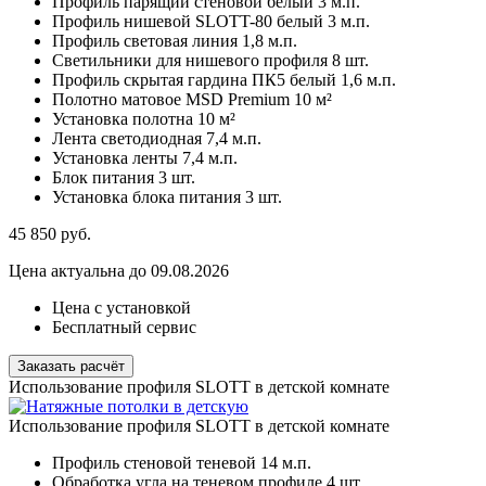
Профиль парящий стеновой белый
3 м.п.
Профиль нишевой SLOTT-80 белый
3 м.п.
Профиль световая линия
1,8 м.п.
Светильники для нишевого профиля
8 шт.
Профиль скрытая гардина ПК5 белый
1,6 м.п.
Полотно матовое MSD Premium
10 м²
Установка полотна
10 м²
Лента светодиодная
7,4 м.п.
Установка ленты
7,4 м.п.
Блок питания
3 шт.
Установка блока питания
3 шт.
45 850
руб.
Цена актуальна до 09.08.2026
Цена с установкой
Бесплатный сервис
Заказать расчёт
Использование профиля SLOTT в детской комнате
Использование профиля SLOTT в детской комнате
Профиль стеновой теневой
14 м.п.
Обработка угла на теневом профиле
4 шт.