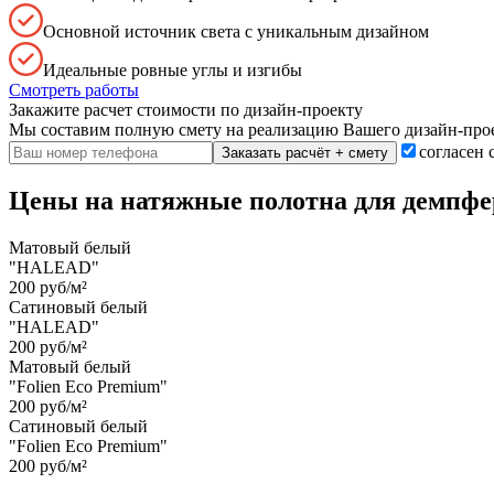
Основной источник света с уникальным дизайном
Идеальные ровные углы и изгибы
Смотреть работы
Закажите расчет cтоимости
по дизайн-проекту
Мы составим полную смету на реализацию Вашего дизайн-прое
согласен 
Заказать расчёт + смету
Цены на натяжные полотна для демпфе
Матовый белый
"HALEAD"
200 руб/м²
Сатиновый белый
"HALEAD"
200 руб/м²
Матовый белый
"Folien Eco Premium"
200 руб/м²
Сатиновый белый
"Folien Eco Premium"
200 руб/м²