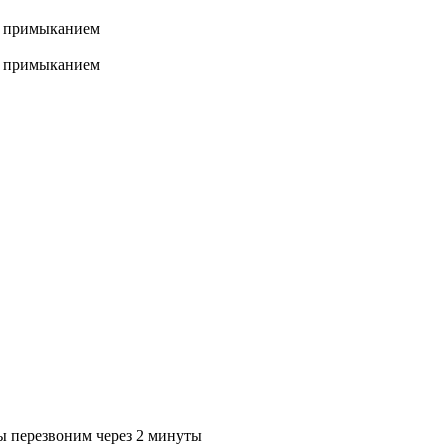
м примыканием
м примыканием
ы перезвоним через 2 минуты