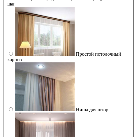
шаг
Простой потолочный
карниз
Ниша для штор