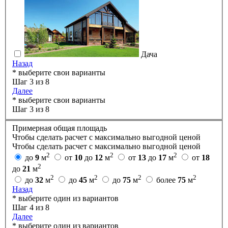
Дача
Назад
* выберите свои варианты
Шаг 3 из 8
Далее
* выберите свои варианты
Шаг 3 из 8
Примерная общая площадь
Чтобы сделать расчет с максимально выгодной ценой
Чтобы сделать расчет с максимально выгодной ценой
2
2
2
до
9
м
от
10
до
12
м
от
13
до
17
м
от
18
2
до
21
м
2
2
2
2
до
32
м
до
45
м
до
75
м
более
75
м
Назад
* выберите один из вариантов
Шаг 4 из 8
Далее
* выберите один из вариантов