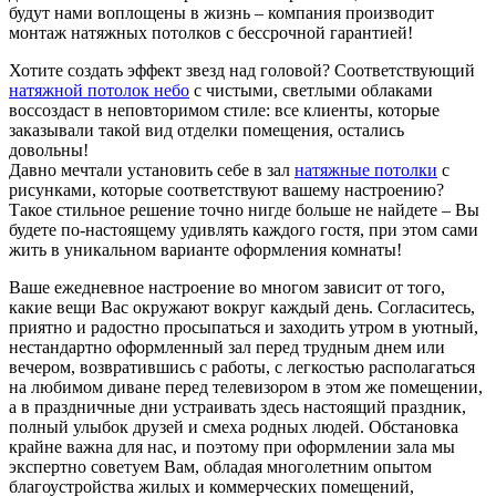
будут нами воплощены в жизнь – компания производит
монтаж натяжных потолков с бессрочной гарантией!
Хотите создать эффект звезд над головой? Соответствующий
натяжной потолок небо
с чистыми, светлыми облаками
воссоздаст в неповторимом стиле: все клиенты, которые
заказывали такой вид отделки помещения, остались
довольны!
Давно мечтали установить себе в зал
натяжные потолки
с
рисунками, которые соответствуют вашему настроению?
Такое стильное решение точно нигде больше не найдете – Вы
будете по-настоящему удивлять каждого гостя, при этом сами
жить в уникальном варианте оформления комнаты!
Ваше ежедневное настроение во многом зависит от того,
какие вещи Вас окружают вокруг каждый день. Согласитесь,
приятно и радостно просыпаться и заходить утром в уютный,
нестандартно оформленный зал перед трудным днем или
вечером, возвратившись с работы, с легкостью располагаться
на любимом диване перед телевизором в этом же помещении,
а в праздничные дни устраивать здесь настоящий праздник,
полный улыбок друзей и смеха родных людей. Обстановка
крайне важна для нас, и поэтому при оформлении зала мы
экспертно советуем Вам, обладая многолетним опытом
благоустройства жилых и коммерческих помещений,